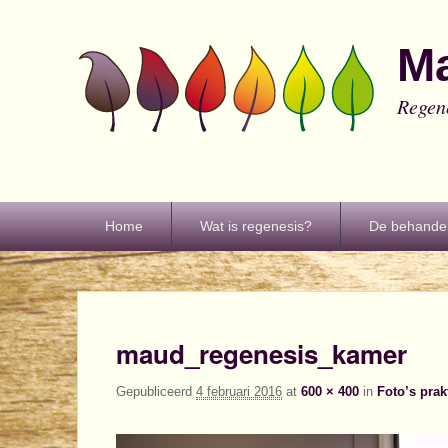
M
Regen
Primair
Home
Wat is regenesis?
De behandel
menu
maud_regenesis_kamer
Gepubliceerd
4 februari 2016
at
600 × 400
in
Foto’s prak