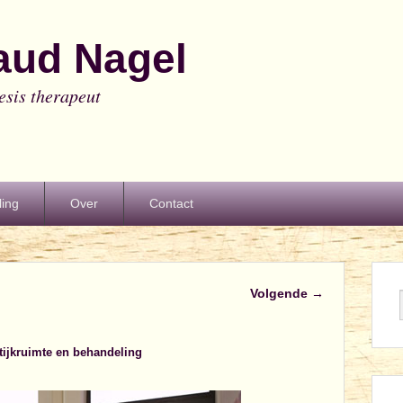
aud Nagel
esis therapeut
ing
Over
Contact
Afbeeldingsnavigatie
Volgende →
tijkruimte en behandeling