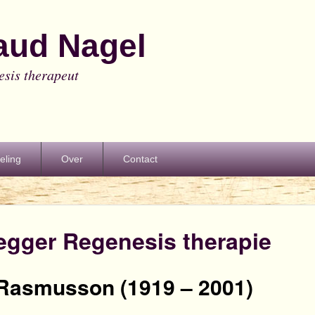
aud Nagel
esis therapeut
eling
Over
Contact
egger Regenesis therapie
Rasmusson (1919 – 2001)