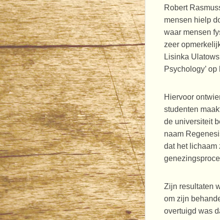
Robert Rasmuss
mensen hielp doo
waar mensen fys
zeer opmerkelijk
Lisinka Ulatowsk
Psychology’ op 
Hiervoor ontwier
studenten maakt
de universiteit
naam Regenesis
dat het lichaam 
genezingsproce
Zijn resultaten
om zijn behande
overtuigd was d