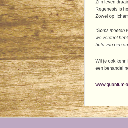
Zijn leven draa
Regenesis is het
Zowel op lichame
“Soms moeten we
we verdriet hebb
hulp van een and
Wil je ook kenn
een behandeling
www.quantum-a