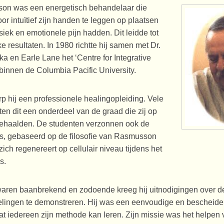
on was een energetisch behandelaar die
r intuïtief zijn handen te leggen op plaatsen
iek en emotionele pijn hadden. Dit leidde tot
e resultaten. In 1980 richtte hij samen met Dr.
a en Earle Lane het ‘Centre for Integrative
binnen de Columbia Pacific University.
p hij een professionele healingopleiding. Vele
en dit een onderdeel van de graad die zij op
 behaalden. De studenten verzonnen ook de
, gebaseerd op de filosofie van Rasmusson
zich regenereert op cellulair niveau tijdens het
s.
 waren baanbrekend en zodoende kreeg hij uitnodigingen over d
lingen te demonstreren. Hij was een eenvoudige en bescheide
at iedereen zijn methode kan leren. Zijn missie was het helpen