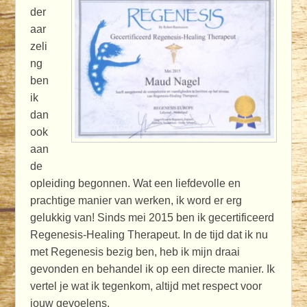
der
aar
zeli
ng
ben
ik
dan
ook
aan
de
opleiding begonnen. Wat een liefdevolle en
prachtige manier van werken, ik word er erg
gelukkig van! Sinds mei 2015 ben ik gecertificeerd
Regenesis-Healing Therapeut. In de tijd dat ik nu
met Regenesis bezig ben, heb ik mijn draai
gevonden en behandel ik op een directe manier. Ik
vertel je wat ik tegenkom, altijd met respect voor
jouw gevoelens.