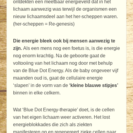
ontdekten een meetbaar energieveld dat in het
lichaam aanwezig was terwijl de organismen een
nieuw lichaamsdeel aan het her-scheppen waren.
(her-scheppen = Re-genesis)
Die energie bleek ook bij mensen aanwezig te
zijn.
Als een mens nog een foetus is, is die energie
nog enorm krachtig. Na de geboorte gaat de
voltooiing van het lichaam nog door met behulp
van de Blue Dot Energy. Als de baby ongeveer vijf
maanden oud is, gaat de cellulaire energie
‘slapen’ in de vorm van de
‘kleine blauwe stipjes’
binnen in elke celkern.
Wat ‘Blue Dot Energy-therapie’ doet, is de cellen
van het eigen lichaam weer activeren. Het lost
energieblokkades die zich als ziekten
manifesteren op en regenereert zieke cellen naar